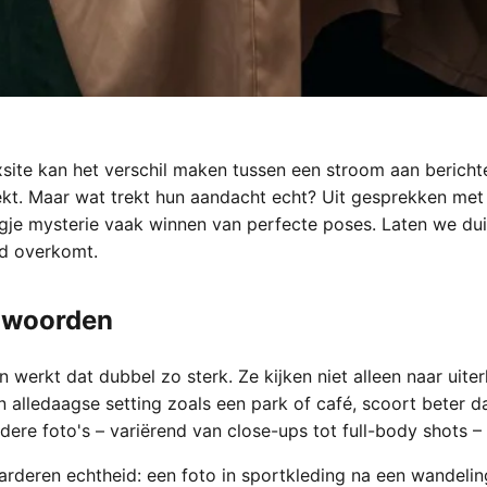
site kan het verschil maken tussen een stroom aan bericht
eekt. Maar wat trekt hun aandacht echt? Uit gesprekken met
eugje mysterie vaak winnen van perfecte poses. Laten we du
d overkomt.
n woorden
 werkt dat dubbel zo sterk. Ze kijken niet alleen naar uiter
en alledaagse setting zoals een park of café, scoort beter d
ere foto's – variërend van close-ups tot full-body shots – 
arderen echtheid: een foto in sportkleding na een wandelin