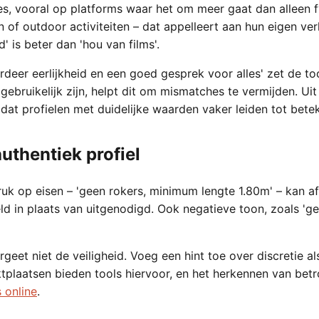
s, vooral op platforms waar het om meer gaat dan alleen 
n of outdoor activiteiten – dat appelleert aan hun eigen ve
' is beter dan 'hou van films'.
deer eerlijkheid en een goed gesprek voor alles' zet de too
bruikelijk zijn, helpt dit om mismatches te vermijden. Uit 
kt dat profielen met duidelijke waarden vaker leiden tot bete
uthentiek profiel
adruk op eisen – 'geen rokers, minimum lengte 1.80m' – kan 
in plaats van uitgenodigd. Ook negatieve toon, zoals 'geen
ergeet niet de veiligheid. Voeg een hint toe over discretie 
tplaatsen bieden tools hiervoor, en het herkennen van betr
 online
.