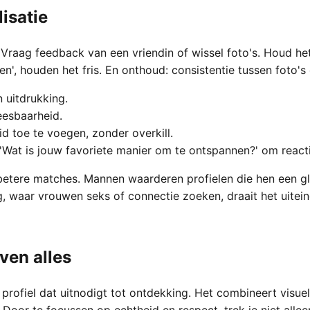
isatie
it. Vraag feedback van een vriendin of wissel foto's. Houd 
en', houden het fris. En onthoud: consistentie tussen foto'
n uitdrukking.
eesbaarheid.
 toe te voegen, zonder overkill.
'Wat is jouw favoriete manier om te ontspannen?' om reactie
betere matches. Mannen waarderen profielen die hen een gl
g, waar vrouwen seks of connectie zoeken, draait het uitei
ven alles
 profiel dat uitnodigt tot ontdekking. Het combineert visu
. Door te focussen op echtheid en respect, trek je niet alle