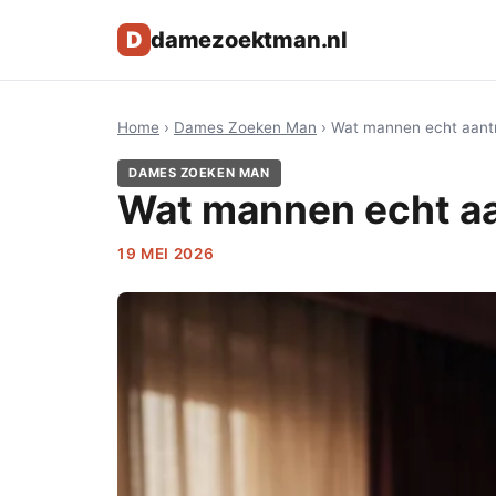
D
damezoektman.nl
Home
›
Dames Zoeken Man
› Wat mannen echt aantre
DAMES ZOEKEN MAN
Wat mannen echt aan
19 MEI 2026