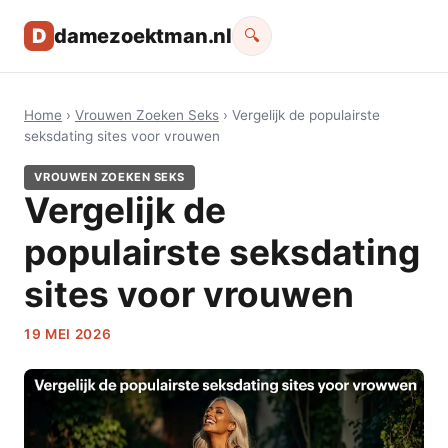
D
damezoektman.nl
🔍
Home
›
Vrouwen Zoeken Seks
› Vergelijk de populairste
seksdating sites voor vrouwen
VROUWEN ZOEKEN SEKS
Vergelijk de
populairste seksdating
sites voor vrouwen
19 MEI 2026