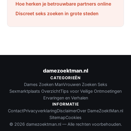
Hoe herken je betrouwbare partners online
Discreet seks zoeken in grote steden
damezoektman.nl
CATEGORIEËN
Dames Zoeken Man
Vrouwen Zoeken Seks
Sexmarktplaats Overzicht
Tips voor Veilige Ontmoetingen
Ervaringen en Verhalen
INFORMATIE
Contact
Privacyverklaring
Disclaimer
Over DameZoektMan.nl
Sitemap
Cookies
© 2026 damezoektman.nl — Alle rechten voorbehouden.